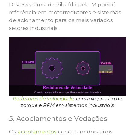
Drivesystems, distribuída pela Mippei, é
referência em motorredutores e sistemas
de acionamento para os mais variados
setores industriais.
Redutores de velocidade
: controle preciso de
torque e RPM em sistemas industriais
5. Acoplamentos e Vedações
Os
acoplamentos
conectam dois eixos