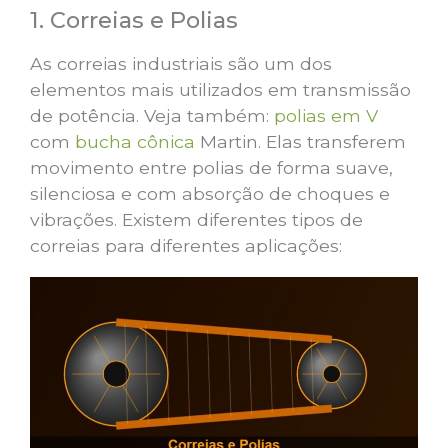
1. Correias e Polias
As correias industriais são um dos
elementos mais utilizados em transmissão
de potência. Veja também:
polias em V
com
bucha cônica
Martin. Elas transferem
movimento entre polias de forma suave,
silenciosa e com absorção de choques e
vibrações. Existem diferentes tipos de
correias para diferentes aplicações: