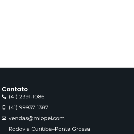
Contato
(41) 2391-1086
(41) 99937-1387
vendas@mippei.com
Rodovia Curitiba–Ponta Grossa