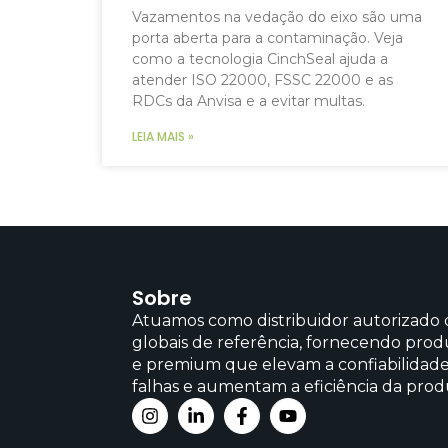
Vazamentos na vedação do eixo são uma
porta aberta para a contaminação. Veja
como a tecnologia CinchSeal ajuda a
atender ISO 22000, FSSC 22000 e as
RDCs da Anvisa e a evitar multas.
LEIA MAIS »
Sobre
Atuamos como distribuidor autorizado
globais de referência, fornecendo produ
e premium que elevam a confiabilidad
falhas e aumentam a eficiência da prod