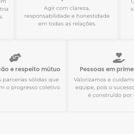
dem
C
Agir com clareza,
tria
s
responsabilidade e honestidade
s.
em todas as relações.
ão e respeito mútuo
Pessoas em primei
 parcerias sólidas que
Valorizamos e cuidam
 o progresso coletivo.
equipe, pois o sucess
é construído por 