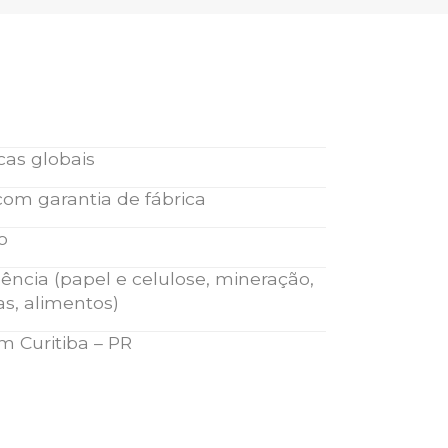
cas globais
com garantia de fábrica
o
gência (papel e celulose, mineração,
as, alimentos)
 Curitiba – PR