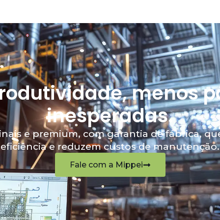
rodutividade, menos 
inesperadas.
inais e premium, com garantia de fábrica, 
eficiência e reduzem custos de manutenção.
Fale com a Mippei