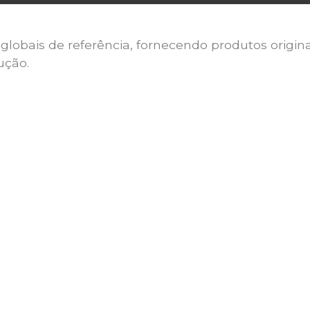
lobais de referência, fornecendo produtos origin
ução.