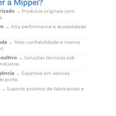
r a Mippei?
rizado
→ Produtos originais com
a.
um
→ Alta performance e durabilidade
ada
→ Mais confiabilidade e menos
o.
sultivo
→ Soluções técnicas sob
ndústria.
gência
→ Expertise em setores
de porte.
→ Suporte próximo de fabricantes e