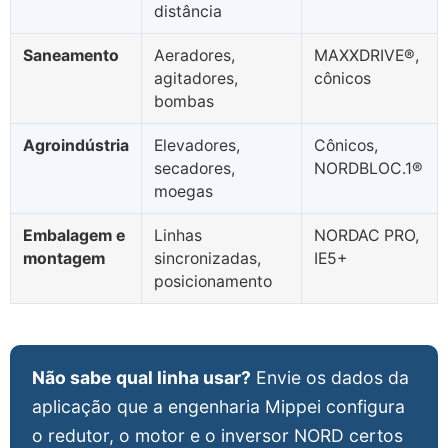
distância
Saneamento
Aeradores,
MAXXDRIVE®,
agitadores,
cônicos
bombas
Agroindústria
Elevadores,
Cônicos,
secadores,
NORDBLOC.1®
moegas
Embalagem e
Linhas
NORDAC PRO,
montagem
sincronizadas,
IE5+
posicionamento
Não sabe qual linha usar?
Envie os dados da
aplicação que a engenharia Mippei configura
o redutor, o motor e o inversor NORD certos