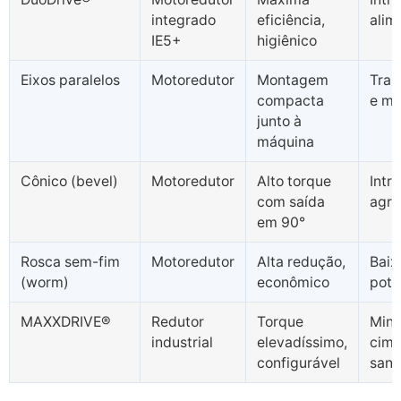
integrado
eficiência,
alim
IE5+
higiênico
Eixos paralelos
Motoredutor
Montagem
Tran
compacta
e m
junto à
máquina
Cônico (bevel)
Motoredutor
Alto torque
Intra
com saída
agro
em 90°
Rosca sem-fim
Motoredutor
Alta redução,
Baix
(worm)
econômico
potê
MAXXDRIVE®
Redutor
Torque
Mine
industrial
elevadíssimo,
cime
configurável
san