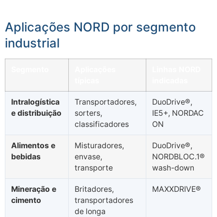
Aplicações NORD por segmento
industrial
Segmento
Aplicações
Linhas NORD
típicas
indicadas
Intralogística
Transportadores,
DuoDrive®,
e distribuição
sorters,
IE5+, NORDAC
classificadores
ON
Alimentos e
Misturadores,
DuoDrive®,
bebidas
envase,
NORDBLOC.1®
transporte
wash-down
Mineração e
Britadores,
MAXXDRIVE®
cimento
transportadores
de longa