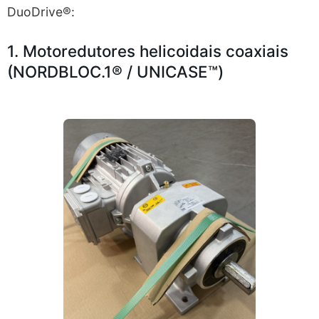
DuoDrive®:
1. Motoredutores helicoidais coaxiais
(NORDBLOC.1® / UNICASE™)