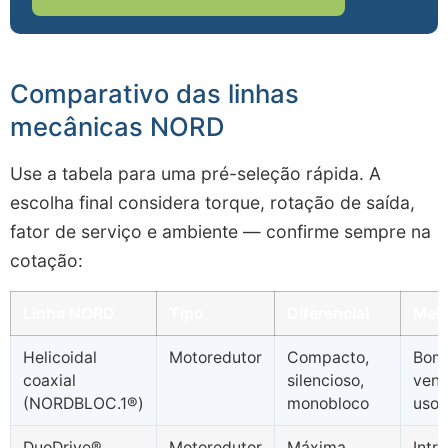
Comparativo das linhas
mecânicas NORD
Use a tabela para uma pré-seleção rápida. A
escolha final considera torque, rotação de saída,
fator de serviço e ambiente — confirme sempre na
cotação:
Linha NORD
Tipo
Diferencial
Melh
Helicoidal
Motoredutor
Compacto,
Bom
coaxial
silencioso,
vent
(NORDBLOC.1®)
monobloco
uso 
DuoDrive®
Motoredutor
Máxima
Intra