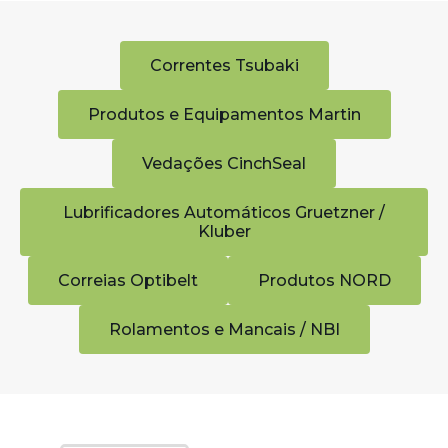
Correntes Tsubaki
Produtos e Equipamentos Martin
Vedações CinchSeal
Lubrificadores Automáticos Gruetzner /
Kluber
Correias Optibelt
Produtos NORD
Rolamentos e Mancais / NBI