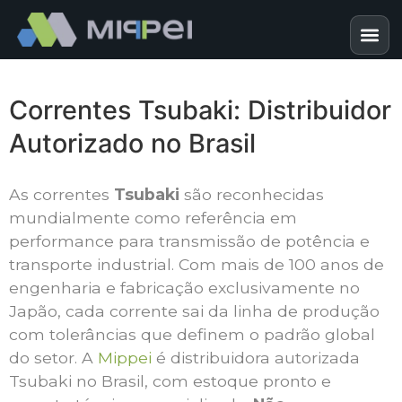
Correntes Tsubaki: Distribuidor
Autorizado no Brasil
As correntes
Tsubaki
são reconhecidas
mundialmente como referência em
performance para transmissão de potência e
transporte industrial. Com mais de 100 anos de
engenharia e fabricação exclusivamente no
Japão, cada corrente sai da linha de produção
com tolerâncias que definem o padrão global
do setor. A
Mippei
é distribuidora autorizada
Tsubaki no Brasil, com estoque pronto e