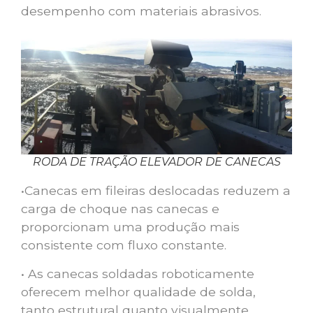
desempenho com materiais abrasivos.
RODA DE TRAÇÃO ELEVADOR DE CANECAS
•Canecas em fileiras deslocadas reduzem a
carga de choque nas canecas e
proporcionam uma produção mais
consistente com fluxo constante.
• As canecas soldadas roboticamente
oferecem melhor qualidade de solda,
tanto estrutural quanto visualmente.