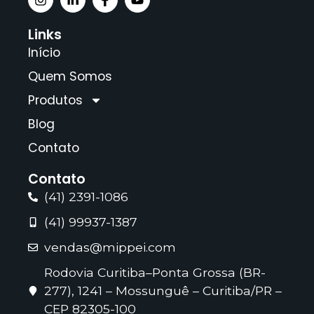
Links
Início
Quem Somos
Produtos
Blog
Contato
Contato
(41) 2391-1086
(41) 99937-1387
vendas@mippei.com
Rodovia Curitiba–Ponta Grossa (BR-
277), 1241 – Mossunguê – Curitiba/PR –
CEP 82305-100