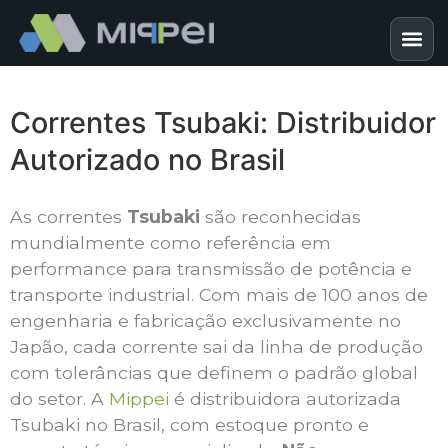
Correntes Tsubaki: Distribuidor
Autorizado no Brasil
As correntes
Tsubaki
são reconhecidas
mundialmente como referência em
performance para transmissão de potência e
transporte industrial. Com mais de 100 anos de
engenharia e fabricação exclusivamente no
Japão, cada corrente sai da linha de produção
com tolerâncias que definem o padrão global
do setor. A
Mippei
é distribuidora autorizada
Tsubaki no Brasil, com estoque pronto e